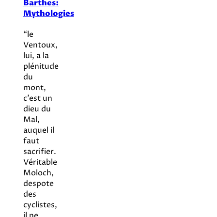
Barthes:
Mythologies
“le
Ventoux,
lui, a la
plénitude
du
mont,
c’est un
dieu du
Mal,
auquel il
faut
sacrifier.
Véritable
Moloch,
despote
des
cyclistes,
il ne