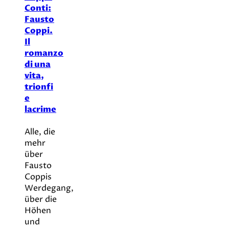
Conti:
Fausto
Coppi.
Il
romanzo
di una
vita,
trionfi
e
lacrime
Alle, die
mehr
über
Fausto
Coppis
Werdegang,
über die
Höhen
und