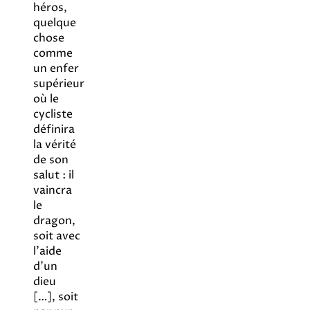
héros,
quelque
chose
comme
un enfer
supérieur
où le
cycliste
définira
la vérité
de son
salut : il
vaincra
le
dragon,
soit avec
l’aide
d’un
dieu
[…], soit