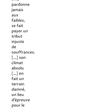
pardonne
jamais
aux
faibles,
se fait
payer un
tribut
injuste
de
souffrances.
[…] son
climat
absolu
[…] en
fait un
terrain
damné,
un lieu
d’épreuve
pour le