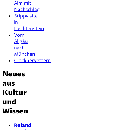
Alm mit
Nachschlag
Stippvisite
in
Liechtenstein
Vom
Allgäu
nach
München
Glocknervettern
Neues
aus
Kultur
und
Wissen
Roland