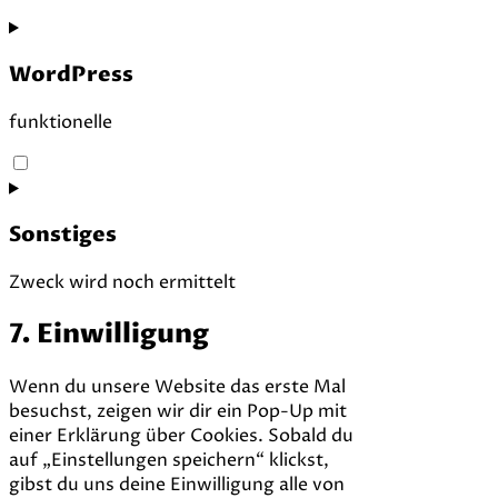
WordPress
funktionelle
Consent
to
service
Sonstiges
wordpress
Zweck wird noch ermittelt
Consent
7. Einwilligung
to
service
Wenn du unsere Website das erste Mal
sonstiges
besuchst, zeigen wir dir ein Pop-Up mit
einer Erklärung über Cookies. Sobald du
auf „Einstellungen speichern“ klickst,
gibst du uns deine Einwilligung alle von