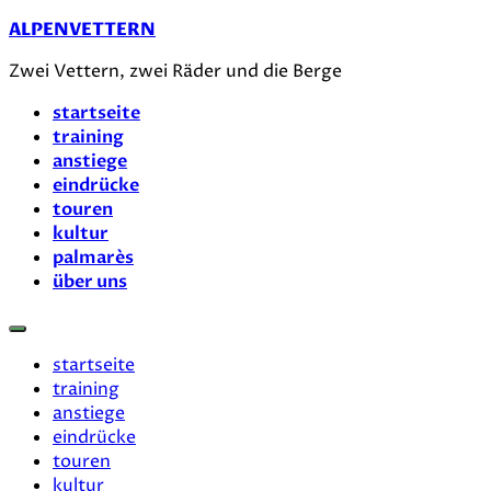
Zum
ALPENVETTERN
Inhalt
Zwei Vettern, zwei Räder und die Berge
springen
startseite
training
anstiege
eindrücke
touren
kultur
palmarès
über uns
startseite
training
anstiege
eindrücke
touren
kultur