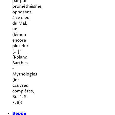
par pur
prométhéisme,
opposant
à ce dieu
du Mal,
un
démon
encore
plus dur
[…]”
(Roland
Barthes
–
Mythologies
(in:
Œuvres
complètes,
Bd. 1, S.
758))
Beppe