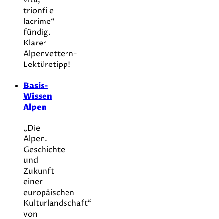
trionfi e
lacrime“
fündig.
Klarer
Alpenvettern-
Lektüretipp!
Basis-
Wissen
Alpen
„Die
Alpen.
Geschichte
und
Zukunft
einer
europäischen
Kulturlandschaft“
von