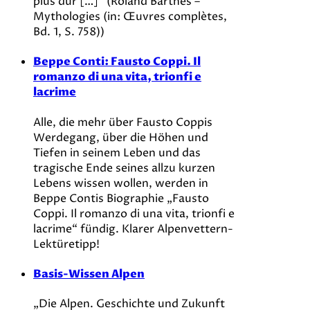
plus dur […]” (Roland Barthes –
Mythologies (in: Œuvres complètes,
Bd. 1, S. 758))
Beppe Conti: Fausto Coppi. Il
romanzo di una vita, trionfi e
lacrime
Alle, die mehr über Fausto Coppis
Werdegang, über die Höhen und
Tiefen in seinem Leben und das
tragische Ende seines allzu kurzen
Lebens wissen wollen, werden in
Beppe Contis Biographie „Fausto
Coppi. Il romanzo di una vita, trionfi e
lacrime“ fündig. Klarer Alpenvettern-
Lektüretipp!
Basis-Wissen Alpen
„Die Alpen. Geschichte und Zukunft