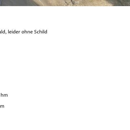
0 hm
hm