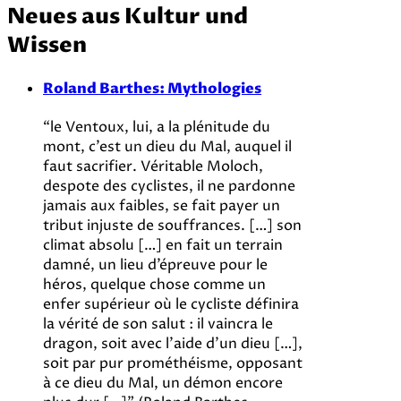
Neues aus Kultur und
Wissen
Roland Barthes: Mythologies
“le Ventoux, lui, a la plénitude du
mont, c’est un dieu du Mal, auquel il
faut sacrifier. Véritable Moloch,
despote des cyclistes, il ne pardonne
jamais aux faibles, se fait payer un
tribut injuste de souffrances. […] son
climat absolu […] en fait un terrain
damné, un lieu d’épreuve pour le
héros, quelque chose comme un
enfer supérieur où le cycliste définira
la vérité de son salut : il vaincra le
dragon, soit avec l’aide d’un dieu […],
soit par pur prométhéisme, opposant
à ce dieu du Mal, un démon encore