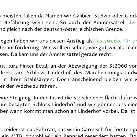
en meisten fallen da Namen wir Galibier, Stelvio oder Gloc
ne Befahrung wert sein. So auch der Ammersattel, der
nd gleich nach der deutsch-österreichischen Grenze.
wegen haben wir uns diesen Anstieg als
Teststrecke für u
 Herausforderung. Wir wollten sehen, wie gut wir als Te
ssen. Da kam uns der Ammersattel gerade recht.
t kurz hinter Ettal, an der Abzweigung der St2060 von
 direkt am Schloss Linderhof des Märchenkönigs Ludwi
 in ihren Stahlsärgen. Doch anscheinend bleiben wir
er der Woche zu fahren.
 Steigung. In der Tat ist die Strecke eher flach, dafür is
zum besagten Schloss Linderhof und wir gönnen uns eine
, aber wann kommt man schon an Linderhof vorbei. Da ist
 Leider ist das Fahrrad, das wir in Garmisch für Torsten g
rn ein MTB, obwohl wir ein Rennrad reserviert hatten. D