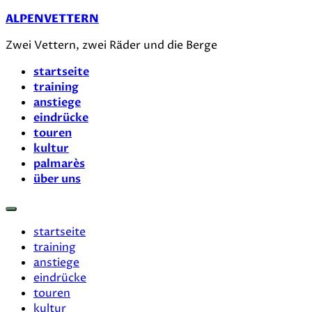
Zum
ALPENVETTERN
Inhalt
Zwei Vettern, zwei Räder und die Berge
springen
startseite
training
anstiege
eindrücke
touren
kultur
palmarès
über uns
startseite
training
anstiege
eindrücke
touren
kultur