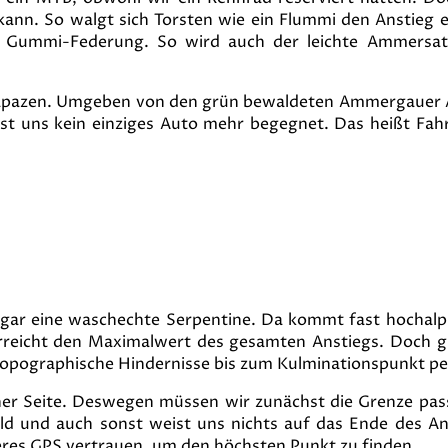
 kann. So walgt sich Torsten wie ein Flummi den Anstieg
en Gummi-Federung. So wird auch der leichte Ammersat
trapazen. Umgeben von den grün bewaldeten Ammergauer 
f ist uns kein einziges Auto mehr begegnet. Das heißt Fa
sogar eine waschechte Serpentine. Da kommt fast hochal
rreicht den Maximalwert des gesamten Anstiegs. Doch g
topographische Hindernisse bis zum Kulminationspunkt pe
cher Seite. Deswegen müssen wir zunächst die Grenze pas
hild und auch sonst weist uns nichts auf das Ende des An
es GPS vertrauen, um den höchsten Punkt zu finden.