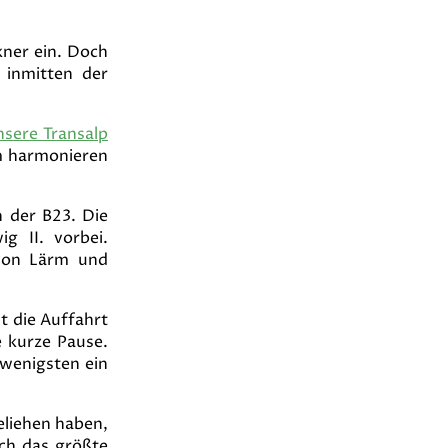
kner ein. Doch
 inmitten der
nsere Transalp
am harmonieren
 der B23. Die
g II. vorbei.
 von Lärm und
t die Auffahrt
 kurze Pause.
 wenigsten ein
eliehen haben,
och das größte