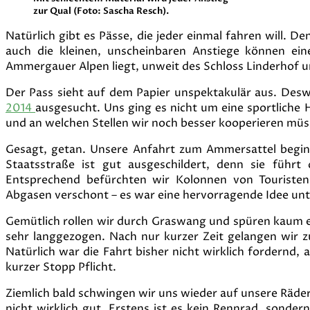
zur Qual (Foto: Sascha Resch).
Natürlich gibt es Pässe, die jeder einmal fahren will. D
auch die kleinen, unscheinbaren Anstiege können ei
Ammergauer Alpen liegt, unweit des Schloss Linderhof u
Der Pass sieht auf dem Papier unspektakulär aus. Des
2014
ausgesucht. Uns ging es nicht um eine sportliche
und an welchen Stellen wir noch besser kooperieren mü
Gesagt, getan. Unsere Anfahrt zum Ammersattel beginn
Staatsstraße ist gut ausgeschildert, denn sie führt
Entsprechend befürchten wir Kolonnen von Touristen
Abgasen verschont – es war eine hervorragende Idee unt
Gemütlich rollen wir durch Graswang und spüren kaum eine
sehr langgezogen. Nach nur kurzer Zeit gelangen wir 
Natürlich war die Fahrt bisher nicht wirklich fordernd
kurzer Stopp Pflicht.
Ziemlich bald schwingen wir uns wieder auf unsere Räder.
nicht wirklich gut. Erstens ist es kein Rennrad, sonde